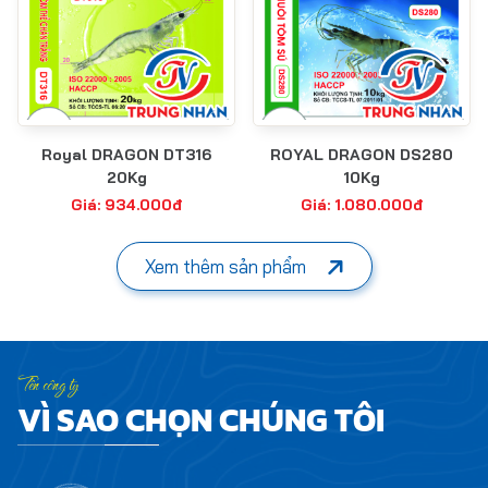
Royal DRAGON DT316
ROYAL DRAGON DS280
20Kg
10Kg
Giá: 934.000đ
Giá: 1.080.000đ
Xem thêm sản phẩm
Tên công ty
VÌ SAO CHỌN CHÚNG TÔI