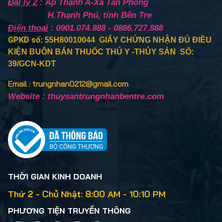
Đại lý 2
: Ấp Thạnh A-Xã Tân Phong
H.Thạnh Phú, tỉnh Bến Tre
Điện thoại
: 0901.074.888 - 0886.727.888
GPKD số:
55H80010044 GIẤY CHỨNG NHẬN ĐỦ ĐIỀU
KIỆN BUÔN BÁN THUỐC THÚ Y -THỦY SẢN SỐ:
39/GCN-KDT
Email : trungnhan0212@gmail.com
Website : thuysantrungnhanbentre.com
THỜI GIAN KINH DOANH
Thứ 2 - Chủ Nhật: 8:00 AM - 10:10 PM
PHƯƠNG TIỆN TRUYỀN THÔNG