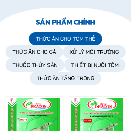
SẢN PHẨM CHÍNH
THỨC ĂN CHO TÔM THẺ
THỨC ĂN CHO CÁ
XỬ LÝ MÔI TRƯỜNG
THUỐC THỦY SẢN
THIẾT BỊ NUÔI TÔM
THỨC ĂN TĂNG TRỌNG