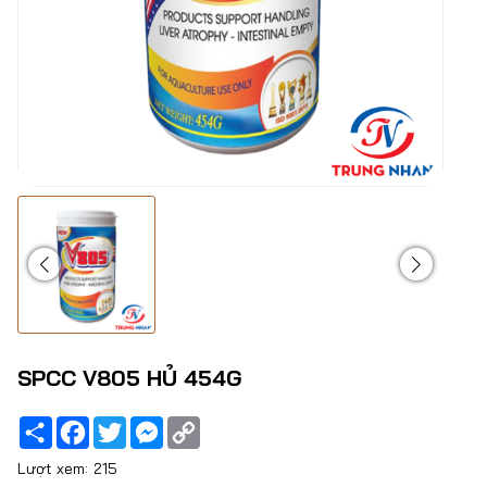
SPCC V805 HỦ 454G
Share
Facebook
Twitter
Messenger
Copy
Link
Lượt xem:
215