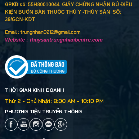
GPKD số:
55H80010044 GIẤY CHỨNG NHẬN ĐỦ ĐIỀU
KIỆN BUÔN BÁN THUỐC THÚ Y -THỦY SẢN SỐ:
39/GCN-KDT
Email : trungnhan0212@gmail.com
Website : thuysantrungnhanbentre.com
THỜI GIAN KINH DOANH
Thứ 2 - Chủ Nhật: 8:00 AM - 10:10 PM
PHƯƠNG TIỆN TRUYỀN THÔNG