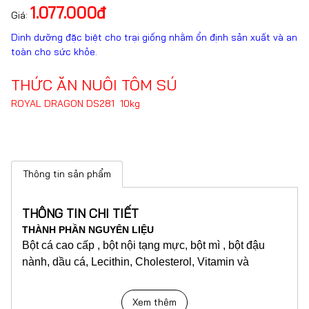
1.077.000đ
Giá:
Dinh dưỡng đặc biệt cho trại giống nhằm ổn định sản xuất và an
toàn cho sức khỏe.
THỨC ĂN NUÔI TÔM SÚ
ROYAL DRAGON DS281 10kg
Thông tin sản phẩm
THÔNG TIN CHI TIẾT
THÀNH PHẦN NGUYÊN LIỆU
Bột cá cao cấp , bột nội tạng mực, bột mì , bột đậu
nành, dầu cá, Lecithin, Cholesterol, Vitamin và
khoáng chất.
Xem thêm
FEED INGREDIENTS :