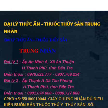
CANXI TRONG
1.0% -
Calcium (min-
1.0% -
KHOẢNG
2.2%
max)
2.2%
PHOSPHO
1.0% -
Phosphorus
1.0% -
TRONG
2.4%
(min-max)
2.4%
ĐẠI LÝ THỨC ĂN - THUỐC THỦY SẢN TRUNG
KHOẢNG
NHÀN
LYSINE TỐI
2.1%
Lysine (min)
2.1%
ĐẠI LÝ THỨC ĂN - THUỐC THỦY SẢN
THIỂU
TRUNG
NHÀN
METHIONINE +
0.9%
Methionine +
0.9%
CYSTINE TỐI
Cystine (min)
Đại lý 1
: Ấp An Ninh A, Xã An Thuận
THIỂU
H.Thạnh Phú, tỉnh Bến Tre
ETHOXYQUIN
150
Ethoxyquin (
150
Điện thoại
: 0978.821.777 - 0907.769.234
TỐI ĐA
ppm
max)
pmm
Đại lý 2
: Ấp Thạnh A-Xã Tân Phong
H.Thạnh Phú, tỉnh Bến Tre
KHÁNG SINH
không
Anti-biotics
Not
Điện thoại
: 0901.074.888 - 0886.727.888
có
detected
GPKD số:
55H80010044 GIẤY CHỨNG NHẬN ĐỦ ĐIỀU
KIỆN BUÔN BÁN THUỐC THÚ Y -THỦY SẢN SỐ: